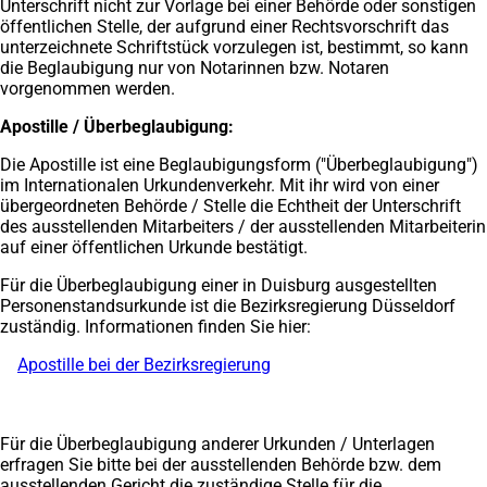
Unterschrift nicht zur Vorlage bei einer Behörde oder sonstigen
öffentlichen Stelle, der aufgrund einer Rechtsvorschrift das
unterzeichnete Schriftstück vorzulegen ist, bestimmt, so kann
die Beglaubigung nur von Notarinnen bzw. Notaren
vorgenommen werden.
Apostille / Überbeglaubigung:
Die Apostille ist eine Beglaubigungsform ("Überbeglaubigung")
im Internationalen Urkundenverkehr. Mit ihr wird von einer
übergeordneten Behörde / Stelle die Echtheit der Unterschrift
des ausstellenden Mitarbeiters / der ausstellenden Mitarbeiterin
auf einer öffentlichen Urkunde bestätigt.
Für die Überbeglaubigung einer in Duisburg ausgestellten
Personenstandsurkunde ist die Bezirksregierung Düsseldorf
zuständig. Informationen finden Sie hier:
Apostille bei der Bezirksregierung
(Öffnet
in
einem
neuen
Für die Überbeglaubigung anderer Urkunden / Unterlagen
Tab)
erfragen Sie bitte bei der ausstellenden Behörde bzw. dem
ausstellenden Gericht die zuständige Stelle für die