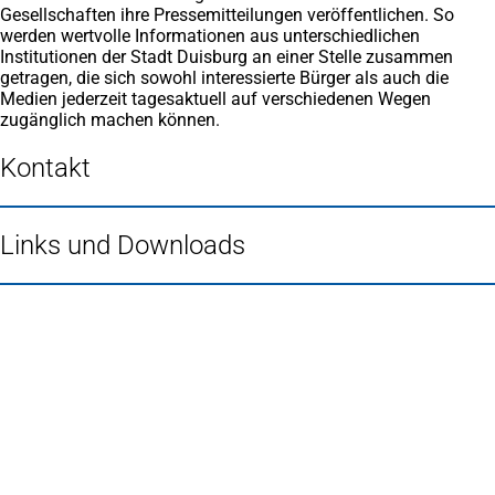
Gesellschaften ihre Pressemitteilungen veröffentlichen. So
werden wertvolle Informationen aus unterschiedlichen
Institutionen der Stadt Duisburg an einer Stelle zusammen
getragen, die sich sowohl interessierte Bürger als auch die
Medien jederzeit tagesaktuell auf verschiedenen Wegen
zugänglich machen können.
Kontakt
Links und Downloads
Fußbereich
Häufig gesucht
Stadtplan Duisburg
(Öffnet
in
Mein Duisburg APP
(Öffnet
einem
in
Veranstaltungskalender
(Öffnet
neuen
einem
in
Serviceangebote der Stadt Duisburg
Tab)
neuen
einem
Tab)
neuen
Tab)
Schnellübersicht