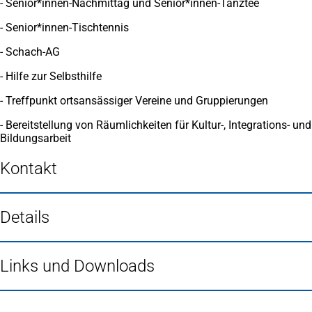
- Senior*innen-Nachmittag und Senior*innen-Tanztee
- Senior*innen-Tischtennis
- Schach-AG
- Hilfe zur Selbsthilfe
- Treffpunkt ortsansässiger Vereine und Gruppierungen
- Bereitstellung von Räumlichkeiten für Kultur-, Integrations- und
Bildungsarbeit
Kontakt
Details
Links und Downloads
Fußbereich
Häufig gesucht