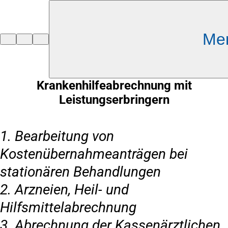
Inhalt anspringen
Me
Zur
Startseite
Krankenhilfeabrechnung mit
Leistungserbringern
1. Bearbeitung von
Kostenübernahmeanträgen bei
stationären Behandlungen
2. Arzneien, Heil- und
Hilfsmittelabrechnung
3. Abrechnung der Kassenärztlichen