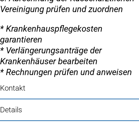
Vereinigung prüfen und zuordnen
* Krankenhauspflegekosten
garantieren
* Verlängerungsanträge der
Krankenhäuser bearbeiten
* Rechnungen prüfen und anweisen
Kontakt
Details
Fußbereich
Häufig gesucht
Stadtplan Duisburg
(Öffnet