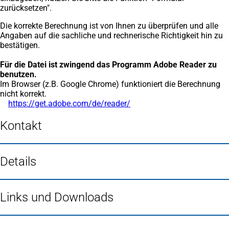
zurücksetzen".
Die korrekte Berechnung ist von Ihnen zu überprüfen und alle
Angaben auf die sachliche und rechnerische Richtigkeit hin zu
bestätigen.
Für die Datei ist zwingend das Programm Adobe Reader zu
benutzen.
Im Browser (z.B. Google Chrome) funktioniert die Berechnung
nicht korrekt.
https://get.adobe.com/de/reader/
(Öffnet
in
einem
Kontakt
neuen
Tab)
Details
Links und Downloads
Fußbereich
Häufig gesucht