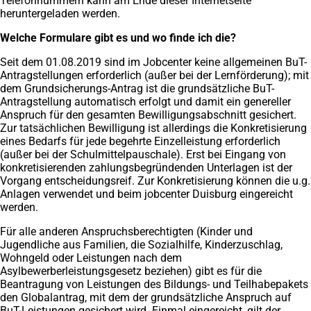
Telefonnummern kann am Ende dieser Internetseite
heruntergeladen werden.
Welche Formulare gibt es und wo finde ich die?
Seit dem 01.08.2019 sind im Jobcenter keine allgemeinen BuT-
Antragstellungen erforderlich (außer bei der Lernförderung); mit
dem Grundsicherungs-Antrag ist die grundsätzliche BuT-
Antragstellung automatisch erfolgt und damit ein genereller
Anspruch für den gesamten Bewilligungsabschnitt gesichert.
Zur tatsächlichen Bewilligung ist allerdings die Konkretisierung
eines Bedarfs für jede begehrte Einzelleistung erforderlich
(außer bei der Schulmittelpauschale). Erst bei Eingang von
konkretisierenden zahlungsbegründenden Unterlagen ist der
Vorgang entscheidungsreif. Zur Konkretisierung können die u.g.
Anlagen verwendet und beim jobcenter Duisburg eingereicht
werden.
Für alle anderen Anspruchsberechtigten (Kinder und
Jugendliche aus Familien, die Sozialhilfe, Kinderzuschlag,
Wohngeld oder Leistungen nach dem
Asylbewerberleistungsgesetz beziehen) gibt es für die
Beantragung von Leistungen des Bildungs- und Teilhabepakets
den Globalantrag, mit dem der grundsätzliche Anspruch auf
BuT-Leistungen gesichert wird. Einmal eingereicht, gilt der