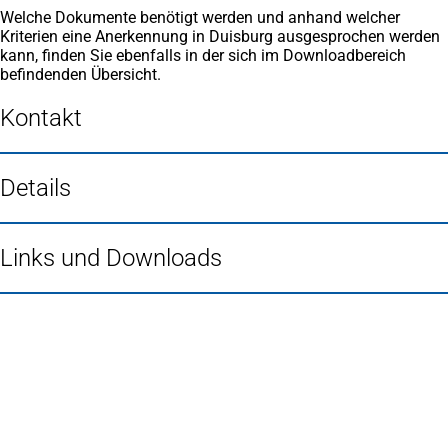
Welche Dokumente benötigt werden und anhand welcher
Kriterien eine Anerkennung in Duisburg ausgesprochen werden
kann, finden Sie ebenfalls in der sich im Downloadbereich
befindenden Übersicht.
Kontakt
Details
Links und Downloads
Fußbereich
Häufig gesucht
Stadtplan Duisburg
(Öffnet
in
Mein Duisburg APP
(Öffnet
einem
in
Veranstaltungskalender
(Öffnet
neuen
einem
in
Serviceangebote der Stadt Duisburg
Tab)
neuen
einem
Tab)
neuen