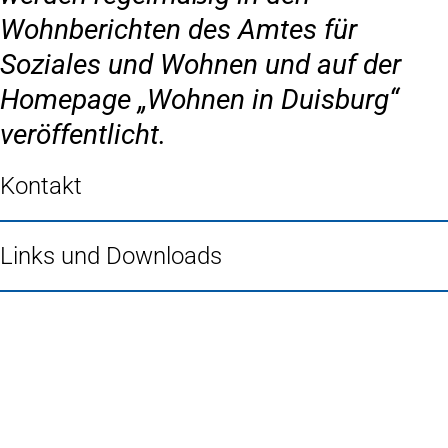
Wohnberichten des Amtes für
Soziales und Wohnen und auf der
Homepage „Wohnen in Duisburg“
veröffentlicht.
Kontakt
Links und Downloads
Fußbereich
Häufig gesucht
Stadtplan Duisburg
(Öffnet
in
Mein Duisburg APP
(Öffnet
einem
in
Veranstaltungskalender
(Öffnet
neuen
einem
in
Serviceangebote der Stadt Duisburg
Tab)
neuen
einem
Tab)
neuen