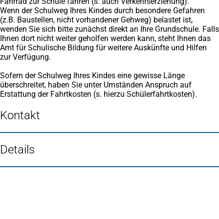
Fahrrad zur Schule fahren (s. auch Verkehrserziehung).
Wenn der Schulweg Ihres Kindes durch besondere Gefahren
(z.B. Baustellen, nicht vorhandener Gehweg) belastet ist,
wenden Sie sich bitte zunächst direkt an Ihre Grundschule. Falls
Ihnen dort nicht weiter geholfen werden kann, steht Ihnen das
Amt für Schulische Bildung für weitere Auskünfte und Hilfen
zur Verfügung.
Sofern der Schulweg Ihres Kindes eine gewisse Länge
überschreitet, haben Sie unter Umständen Anspruch auf
Erstattung der Fahrtkosten (s. hierzu Schülerfahrtkosten).
Kontakt
Details
Fußbereich
Häufig gesucht
Stadtplan Duisburg
(Öffnet
in
Mein Duisburg APP
(Öffnet
einem
in
Veranstaltungskalender
(Öffnet
neuen
einem
in
Serviceangebote der Stadt Duisburg