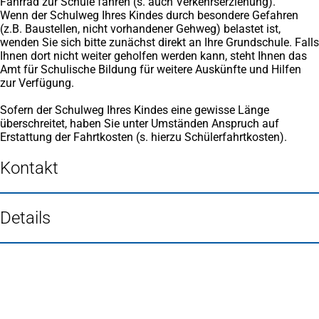
Fahrrad zur Schule fahren (s. auch Verkehrserziehung).
Wenn der Schulweg Ihres Kindes durch besondere Gefahren
(z.B. Baustellen, nicht vorhandener Gehweg) belastet ist,
wenden Sie sich bitte zunächst direkt an Ihre Grundschule. Falls
Ihnen dort nicht weiter geholfen werden kann, steht Ihnen das
Amt für Schulische Bildung für weitere Auskünfte und Hilfen
zur Verfügung.
Sofern der Schulweg Ihres Kindes eine gewisse Länge
überschreitet, haben Sie unter Umständen Anspruch auf
Erstattung der Fahrtkosten (s. hierzu Schülerfahrtkosten).
Kontakt
Details
Fußbereich
Häufig gesucht
Stadtplan Duisburg
(Öffnet
in
Mein Duisburg APP
(Öffnet
einem
in
Veranstaltungskalender
(Öffnet
neuen
einem
in
Serviceangebote der Stadt Duisburg