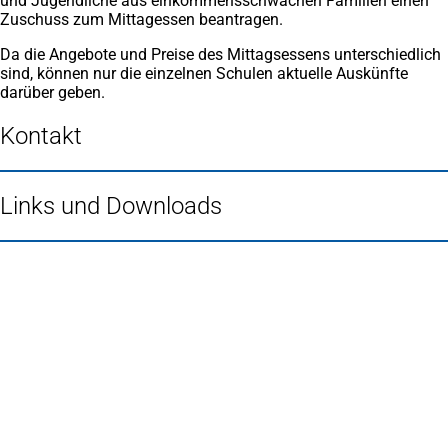
und Jugendliche aus einkommensschwachen Familien einen
Zuschuss zum Mittagessen beantragen.
Da die Angebote und Preise des Mittagsessens unterschiedlich
sind, können nur die einzelnen Schulen aktuelle Auskünfte
darüber geben.
Kontakt
Links und Downloads
Fußbereich
Häufig gesucht
Stadtplan Duisburg
(Öffnet
in
Mein Duisburg APP
(Öffnet
einem
in
Veranstaltungskalender
(Öffnet
neuen
einem
in
Serviceangebote der Stadt Duisburg
Tab)
neuen
einem
Tab)
neuen
Tab)
Schnellübersicht