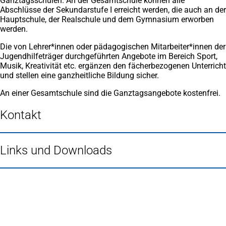
Ganztagsschulen. An der Gesamtschule können alle
Abschlüsse der Sekundarstufe I erreicht werden, die auch an der
Hauptschule, der Realschule und dem Gymnasium erworben
werden.
Die von Lehrer*innen oder pädagogischen Mitarbeiter*innen der
Jugendhilfeträger durchgeführten Angebote im Bereich Sport,
Musik, Kreativität etc. ergänzen den fächerbezogenen Unterricht
und stellen eine ganzheitliche Bildung sicher.
An einer Gesamtschule sind die Ganztagsangebote kostenfrei.
Kontakt
Links und Downloads
Fußbereich
Häufig gesucht
Stadtplan Duisburg
(Öffnet
in
Mein Duisburg APP
(Öffnet
einem
in
Veranstaltungskalender
(Öffnet
neuen
einem
in
Serviceangebote der Stadt Duisburg