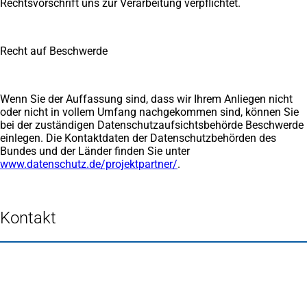
Rechtsvorschrift uns zur Verarbeitung verpflichtet.
Recht auf Beschwerde
Wenn Sie der Auffassung sind, dass wir Ihrem Anliegen nicht
oder nicht in vollem Umfang nachgekommen sind, können Sie
bei der zuständigen Datenschutzaufsichtsbehörde Beschwerde
einlegen. Die Kontaktdaten der Datenschutzbehörden des
Bundes und der Länder finden Sie unter
www.datenschutz.de/projektpartner/
.
Kontakt
Fußbereich
Häufig gesucht
Stadtplan Duisburg
(Öffnet
in
Mein Duisburg APP
(Öffnet
einem
in
Veranstaltungskalender
(Öffnet