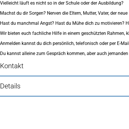
Vielleicht läuft es nicht so in der Schule oder der Ausbildung?
Machst du dir Sorgen? Nerven die Eltern, Mutter, Vater, der neue
Hast du manchmal Angst? Hast du Mühe dich zu motivieren? Ha
Wir bieten euch fachliche Hilfe in einem geschützten Rahmen,
Anmelden kannst du dich persönlich, telefonisch oder per E-M
Du kannst alleine zum Gespräch kommen, aber auch jemanden 
Kontakt
Details
Fußbereich
Häufig gesucht
Stadtplan Duisburg
(Öffnet
in
Mein Duisburg APP
(Öffnet
einem
in
Veranstaltungskalender
(Öffnet
neuen
einem
in
Serviceangebote der Stadt Duisburg