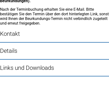
Beurkundungen).
Nach der Terminbuchung erhalten Sie eine E-Mail. Bitte
bestätigen Sie den Termin über den dort hinterlegten Link, sonst
wird Ihnen der Beurkundungs-Termin nicht verbindlich zugeteilt
und erneut freigegeben.
Kontakt
Details
Links und Downloads
Fußbereich
Häufig gesucht
Stadtplan Duisburg
(Öffnet
in
Mein Duisburg APP
(Öffnet
einem
in
Veranstaltungskalender
(Öffnet
neuen
einem
in
Serviceangebote der Stadt Duisburg
Tab)
neuen
einem