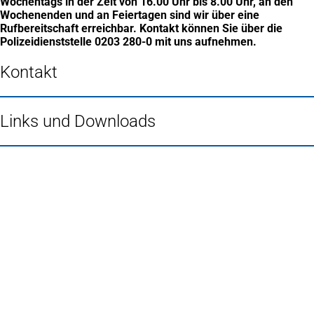
Wochentags in der Zeit von 16.00 Uhr bis 8.00 Uhr, an den
Wochenenden und an Feiertagen sind wir über eine
Rufbereitschaft erreichbar. Kontakt können Sie über die
Polizeidienststelle 0203 280-0 mit uns aufnehmen.
Kontakt
Links und Downloads
Fußbereich
Häufig gesucht
Stadtplan Duisburg
(Öffnet
in
Mein Duisburg APP
(Öffnet
einem
in
Veranstaltungskalender
(Öffnet
neuen
einem
in
Serviceangebote der Stadt Duisburg
Tab)
neuen
einem
Tab)
neuen
Tab)
Schnellübersicht
Tourismus - Stadt von Feuer & Wasser
Rathaus, Politik und Stadtverwaltung