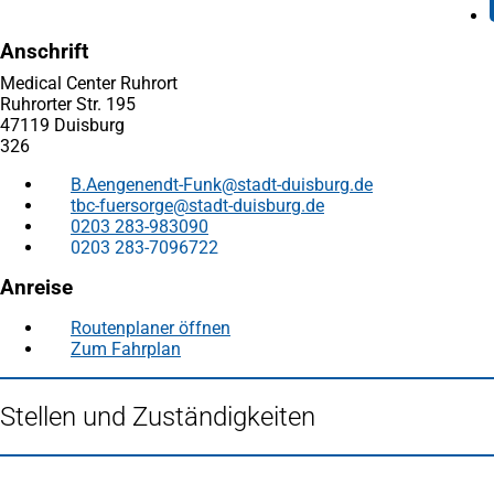
Anschrift
Medical Center Ruhrort
Ruhrorter Str. 195
47119 Duisburg
326
B.Aengenendt-Funk
stadt-duisburg
de
tbc-fuersorge
stadt-duisburg
de
0203 283-983090
0203 283-7096722
Anreise
Routenplaner öffnen
(Öffnet
Zum Fahrplan
(Öffnet
in
in
einem
einem
neuen
Stellen und Zuständigkeiten
neuen
Tab)
Tab)
Fußbereich
Häufig gesucht