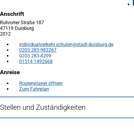
Anschrift
Ruhrorter Straße 187
47119 Duisburg
2012
individualverkehr.schulen
stadt-duisburg
de
0203 283-983267
0203 283-4209
01514 1492668
Anreise
Routenplaner öffnen
(Öffnet
Zum Fahrplan
(Öffnet
in
in
einem
einem
neuen
Stellen und Zuständigkeiten
neuen
Tab)
Tab)
Fußbereich
Häufig gesucht
Stadtplan Duisburg
(Öffnet