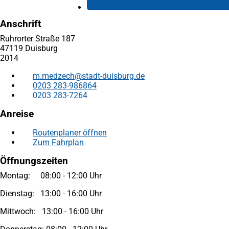
Anschrift
Ruhrorter Straße 187
47119 Duisburg
2014
m.medzech
stadt-duisburg
de
0203 283-986864
0203 283-7264
Anreise
Routenplaner öffnen
(Öffnet
Zum Fahrplan
(Öffnet
in
in
einem
Öffnungszeiten
einem
neuen
neuen
Tab)
Montag: 08:00 - 12:00 Uhr
Tab)
Dienstag: 13:00 - 16:00 Uhr
Mittwoch: 13:00 - 16:00 Uhr