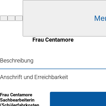
Inhalt anspringen
Me
Zur
Startseite
Frau Centamore
Beschreibung
Anschrift und Erreichbarkeit
Frau Centamore
Sachbearbeiterin
(Schülerfahrkosten,