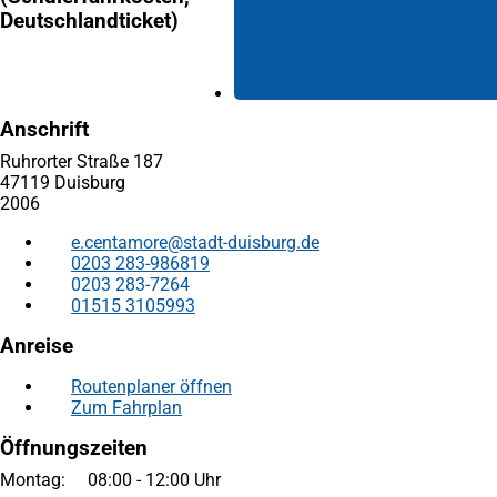
Deutschlandticket)
Anschrift
Ruhrorter Straße 187
47119 Duisburg
2006
e.centamore
stadt-duisburg
de
0203 283-986819
0203 283-7264
01515 3105993
Anreise
Routenplaner öffnen
(Öffnet
Zum Fahrplan
(Öffnet
in
in
einem
Öffnungszeiten
einem
neuen
neuen
Tab)
Montag: 08:00 - 12:00 Uhr
Tab)