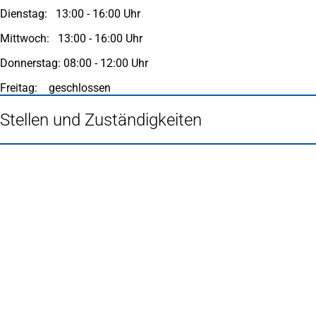
Dienstag: 13:00 - 16:00 Uhr
Mittwoch: 13:00 - 16:00 Uhr
Donnerstag: 08:00 - 12:00 Uhr
Freitag: geschlossen
Stellen und Zuständigkeiten
Fußbereich
Häufig gesucht
Stadtplan Duisburg
(Öffnet
in
Mein Duisburg APP
(Öffnet
einem
in
Veranstaltungskalender
(Öffnet
neuen
einem
in
Serviceangebote der Stadt Duisburg
Tab)
neuen
einem
Tab)
neuen
Tab)
Schnellübersicht
Tourismus - Stadt von Feuer & Wasser
Rathaus, Politik und Stadtverwaltung