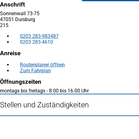
Anschrift
Sonnenwall 73-75
47051 Duisburg
215
0203 283-983487
0203 283-4610
Anreise
Routenplaner öffnen
(Öffnet
Zum Fahrplan
(Öffnet
in
in
einem
Öffnungszeiten
einem
neuen
neuen
Tab)
montags bis freitags - 8:00 bis 16:00 Uhr
Tab)
Stellen und Zuständigkeiten
Fußbereich
Häufig gesucht
Stadtplan Duisburg
(Öffnet
in
Mein Duisburg APP
(Öffnet