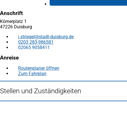
Anschrift
Körnerplatz 1
47226 Duisburg
j.striegel
stadt-duisburg
de
0203 283-986581
02065 9058411
Anreise
Routenplaner öffnen
(Öffnet
Zum Fahrplan
(Öffnet
in
in
einem
einem
neuen
Stellen und Zuständigkeiten
neuen
Tab)
Tab)
Fußbereich
Häufig gesucht
Stadtplan Duisburg
(Öffnet
in
Mein Duisburg APP
(Öffnet
einem
in
Veranstaltungskalender
(Öffnet