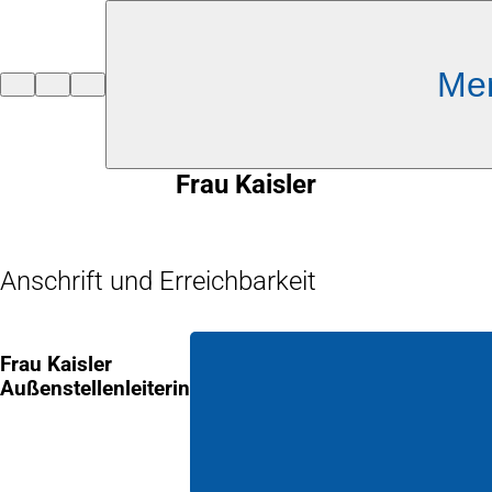
Inhalt anspringen
Me
Zur
Startseite
Frau Kaisler
Anschrift und Erreichbarkeit
Frau Kaisler
Außenstellenleiterin