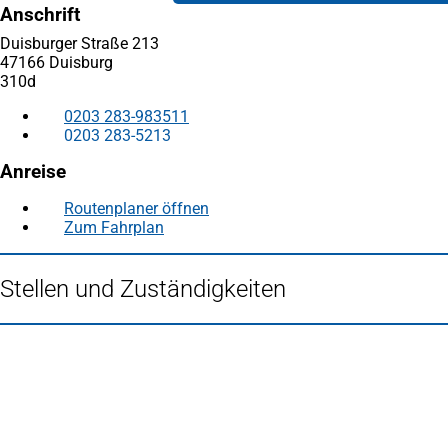
Anschrift
Duisburger Straße 213
47166 Duisburg
310d
0203 283-983511
0203 283-5213
Anreise
Routenplaner öffnen
(Öffnet
Zum Fahrplan
(Öffnet
in
in
einem
einem
neuen
Stellen und Zuständigkeiten
neuen
Tab)
Tab)
Fußbereich
Häufig gesucht
Stadtplan Duisburg
(Öffnet
in
Mein Duisburg APP
(Öffnet
einem
in
Veranstaltungskalender
(Öffnet
neuen
einem
in
Serviceangebote der Stadt Duisburg
Tab)
neuen
einem