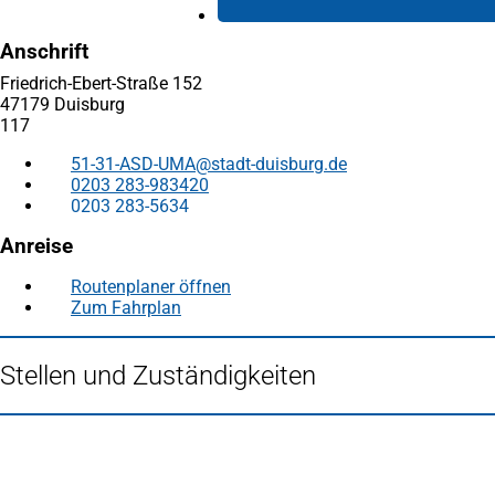
Anschrift
Friedrich-Ebert-Straße 152
47179 Duisburg
117
51-31-ASD-UMA
stadt-duisburg
de
0203 283-983420
0203 283-5634
Anreise
Routenplaner öffnen
(Öffnet
Zum Fahrplan
(Öffnet
in
in
einem
einem
neuen
Stellen und Zuständigkeiten
neuen
Tab)
Tab)
Fußbereich
Häufig gesucht
Stadtplan Duisburg
(Öffnet
in
Mein Duisburg APP
(Öffnet