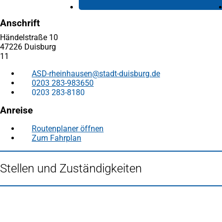
Anschrift
Händelstraße 10
47226 Duisburg
11
ASD-rheinhausen
stadt-duisburg
de
0203 283-983650
0203 283-8180
Anreise
Routenplaner öffnen
(Öffnet
Zum Fahrplan
(Öffnet
in
in
einem
einem
neuen
Stellen und Zuständigkeiten
neuen
Tab)
Tab)
Fußbereich
Häufig gesucht
Stadtplan Duisburg
(Öffnet
in
Mein Duisburg APP
(Öffnet