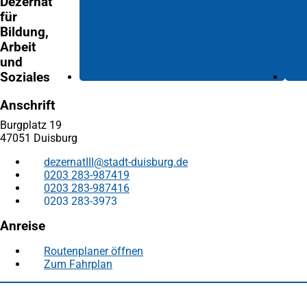
Dezernat
für
Bildung,
Arbeit
und
Soziales
Anschrift
Burgplatz 19
47051 Duisburg
dezernatIII
stadt-duisburg
de
0203 283-987419
0203 283-987416
0203 283-3973
Anreise
Routenplaner öffnen
(Öffnet
Zum Fahrplan
(Öffnet
in
in
einem
Fußbereich
Häufig gesucht
einem
neuen
neuen
Tab)