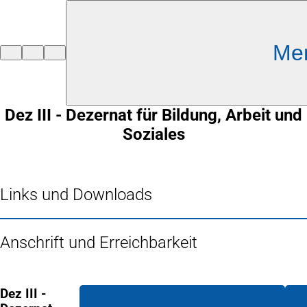
Inhalt anspringen
Me
Zur
Startseite
Dez III - Dezernat für Bildung, Arbeit und
Soziales
Links und Downloads
Anschrift und Erreichbarkeit
Dez III -