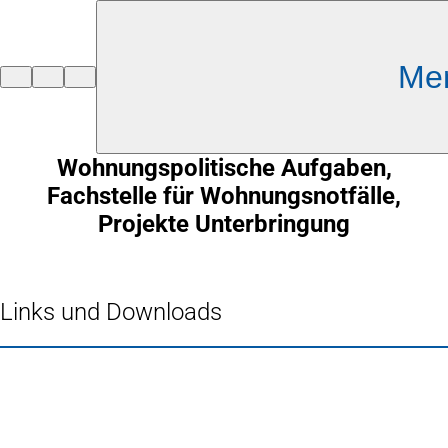
Inhalt anspringen
Me
Zur
Startseite
Wohnungspolitische Aufgaben,
Fachstelle für Wohnungsnotfälle,
Projekte Unterbringung
Links und Downloads
Fußbereich
Häufig gesucht
Stadtplan Duisburg
(Öffnet
in
Mein Duisburg APP
(Öffnet
einem
in
Veranstaltungskalender
(Öffnet