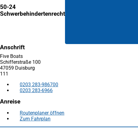
50-24
Schwerbehindertenrecht
Anschrift
Five Boats
Schifferstraße 100
47059 Duisburg
111
0203 283-986700
0203 283-6966
Anreise
Routenplaner öffnen
(Öffnet
Zum Fahrplan
(Öffnet
in
in
einem
Fußbereich
Häufig gesucht
einem
neuen
neuen
Tab)