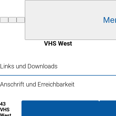
Inhalt anspringen
Me
Zur
Startseite
VHS West
Links und Downloads
Anschrift und Erreichbarkeit
43
VHS
West