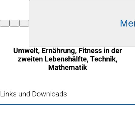
Inhalt anspringen
Me
Zur
Startseite
Umwelt, Ernährung, Fitness in der
zweiten Lebenshälfte, Technik,
Mathematik
Links und Downloads
Fußbereich
Häufig gesucht
Stadtplan Duisburg
(Öffnet
in
Mein Duisburg APP
(Öffnet
einem
in
Veranstaltungskalender
(Öffnet