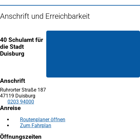
Anschrift und Erreichbarkeit
40 Schulamt für
die Stadt
Duisburg
Anschrift
Ruhrorter Straße 187
47119 Duisburg
0203 94000
Anreise
Routenplaner öffnen
(Öffnet
Zum Fahrplan
(Öffnet
in
in
einem
Öffnungszeiten
einem
neuen