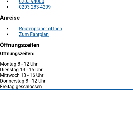
0203 94000
0203 283-4209
Anreise
Routenplaner öffnen
(Öffnet
Zum Fahrplan
(Öffnet
in
in
einem
Öffnungszeiten
einem
neuen
neuen
Tab)
Öffnungszeiten:
Tab)
Montag 8 - 12 Uhr
Dienstag 13 - 16 Uhr
Mittwoch 13 - 16 Uhr
Donnerstag 8 - 12 Uhr
Freitag geschlossen
Fußbereich
Häufig gesucht
Stadtplan Duisburg
(Öffnet
in
Mein Duisburg APP
(Öffnet
einem
in
Veranstaltungskalender
(Öffnet
neuen
einem
in
Serviceangebote der Stadt Duisburg
Tab)
neuen
einem
Tab)
neuen