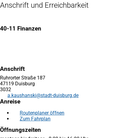
Anschrift und Erreichbarkeit
40-11 Finanzen
Anschrift
Ruhrorter Straße 187
47119 Duisburg
3032
a.kaushanski
stadt-duisburg
de
Anreise
Routenplaner öffnen
(Öffnet
Zum Fahrplan
(Öffnet
in
in
einem
Öffnungszeiten
einem
neuen
neuen
Tab)