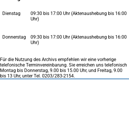
neuen
Tab)
Tab)
Dienstag
09:30 bis 17:00 Uhr (Aktenaushebung bis 16:00
Uhr)
Donnerstag
09:30 bis 17:00 Uhr (Aktenaushebung bis 16:00
Uhr)
Für die Nutzung des Archivs empfehlen wir eine vorherige
telefonische Terminvereinbarung. Sie erreichen uns telefonisch
Montag bis Donnerstag, 9.00 bis 15.00 Uhr, und Freitag, 9.00
bis 13 Uhr, unter Tel. 0203/283-2154.
Fußbereich
Häufig gesucht
Stadtplan Duisburg
(Öffnet
in
Mein Duisburg APP
(Öffnet
einem
in
Veranstaltungskalender
(Öffnet
neuen
einem
in
Serviceangebote der Stadt Duisburg
Tab)
neuen
einem
Tab)
neuen
Tab)