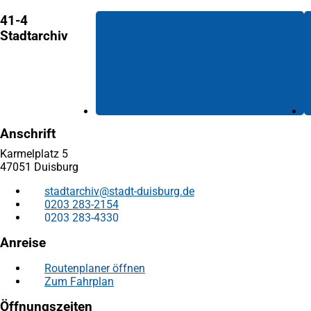
41-4
Stadtarchiv
Anschrift
Karmelplatz 5
47051 Duisburg
stadtarchiv
stadt-duisburg
de
0203 283-2154
0203 283-4330
Anreise
Routenplaner öffnen
(Öffnet
Zum Fahrplan
(Öffnet
in
in
einem
Öffnungszeiten
einem
neuen