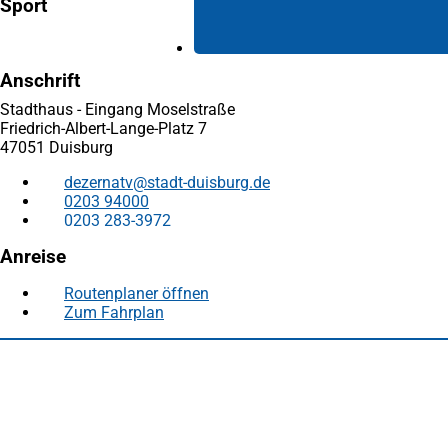
Sport
Anschrift
Stadthaus - Eingang Moselstraße
Friedrich-Albert-Lange-Platz 7
47051 Duisburg
dezernatv
stadt-duisburg
de
0203 94000
0203 283-3972
Anreise
Routenplaner öffnen
(Öffnet
Zum Fahrplan
(Öffnet
in
in
einem
Fußbereich
Häufig gesucht
einem
neuen
neuen
Tab)
Stadtplan Duisburg
(Öffnet
Tab)
in
Mein Duisburg APP
(Öffnet
einem
in
Veranstaltungskalender
(Öffnet
neuen
einem
in
Serviceangebote der Stadt Duisburg