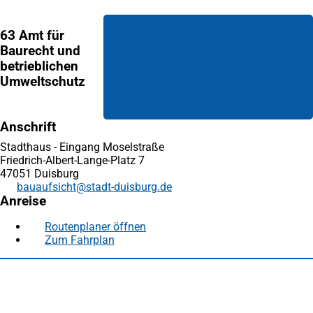
63 Amt für
Baurecht und
betrieblichen
Umweltschutz
Anschrift
Stadthaus - Eingang Moselstraße
Friedrich-Albert-Lange-Platz 7
47051 Duisburg
bauaufsicht
stadt-duisburg
de
Anreise
Routenplaner öffnen
(Öffnet
Zum Fahrplan
(Öffnet
in
in
einem
Fußbereich
Häufig gesucht
einem
neuen
neuen
Tab)
Stadtplan Duisburg
(Öffnet
Tab)
in
Mein Duisburg APP
(Öffnet