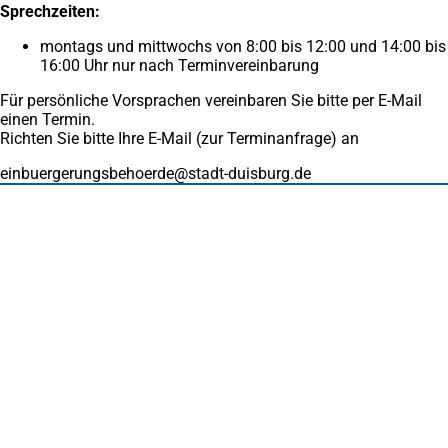
neuen
Tab)
Sprechzeiten:
Tab)
montags und mittwochs von 8:00 bis 12:00 und 14:00 bis
16:00 Uhr nur nach Terminvereinbarung
Für persönliche Vorsprachen vereinbaren Sie bitte per E-Mail
einen Termin.
Richten Sie bitte Ihre E-Mail (zur Terminanfrage) an
einbuergerungsbehoerde
stadt-duisburg
de
Fußbereich
Häufig gesucht
Stadtplan Duisburg
(Öffnet
in
Mein Duisburg APP
(Öffnet
einem
in
Veranstaltungskalender
(Öffnet
neuen
einem
in
Serviceangebote der Stadt Duisburg
Tab)
neuen
einem
Tab)
neuen
Tab)
Schnellübersicht
Tourismus - Stadt von Feuer & Wasser
Rathaus, Politik und Stadtverwaltung
Wohnen und Leben