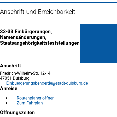
Anschrift und Erreichbarkeit
33-33 Einbürgerungen,
Namensänderungen,
Staatsangehörigkeitsfeststellungen
Anschrift
Friedrich-Wilhelm-Str. 12-14
47051 Duisburg
Einbuergerungsbehoerde
stadt-duisburg
de
Anreise
Routenplaner öffnen
(Öffnet
Zum Fahrplan
(Öffnet
in
in
einem
Öffnungszeiten
einem
neuen