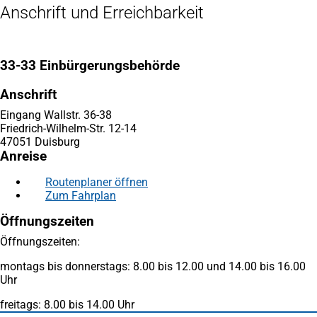
Anschrift und Erreichbarkeit
33-33 Einbürgerungsbehörde
Anschrift
Eingang Wallstr. 36-38
Friedrich-Wilhelm-Str. 12-14
47051 Duisburg
Anreise
Routenplaner öffnen
(Öffnet
Zum Fahrplan
(Öffnet
in
in
einem
Öffnungszeiten
einem
neuen
neuen
Tab)
Öffnungszeiten:
Tab)
montags bis donnerstags: 8.00 bis 12.00 und 14.00 bis 16.00
Uhr
freitags: 8.00 bis 14.00 Uhr