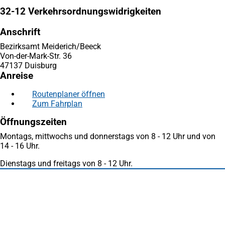
32-12 Verkehrsordnungswidrigkeiten
Anschrift
Bezirksamt Meiderich/Beeck
Von-der-Mark-Str. 36
47137 Duisburg
Anreise
Routenplaner öffnen
(Öffnet
Zum Fahrplan
(Öffnet
in
in
einem
Öffnungszeiten
einem
neuen
neuen
Tab)
Montags, mittwochs und donnerstags von 8 - 12 Uhr und von
Tab)
14 - 16 Uhr.
Dienstags und freitags von 8 - 12 Uhr.
Fußbereich
Häufig gesucht
Stadtplan Duisburg
(Öffnet
in
Mein Duisburg APP
(Öffnet
einem
in
Veranstaltungskalender
(Öffnet
neuen
einem
in
Serviceangebote der Stadt Duisburg