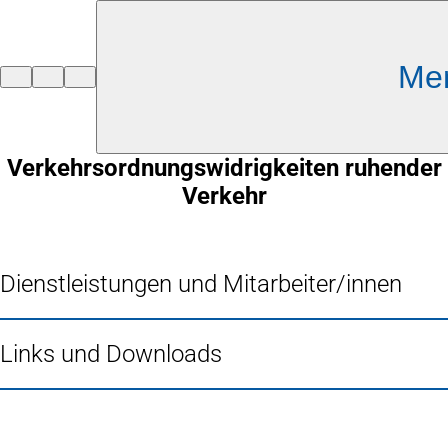
Inhalt anspringen
Me
Zur
Startseite
Verkehrsordnungswidrigkeiten ruhender
Verkehr
Dienstleistungen und Mitarbeiter/innen
Links und Downloads
Fußbereich
Häufig gesucht
Stadtplan Duisburg
(Öffnet