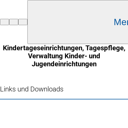
Inhalt anspringen
Me
Zur
Startseite
Kindertageseinrichtungen, Tagespflege,
Verwaltung Kinder- und
Jugendeinrichtungen
Links und Downloads
Fußbereich
Häufig gesucht
Stadtplan Duisburg
(Öffnet
in
Mein Duisburg APP
(Öffnet
einem
in
Veranstaltungskalender
(Öffnet