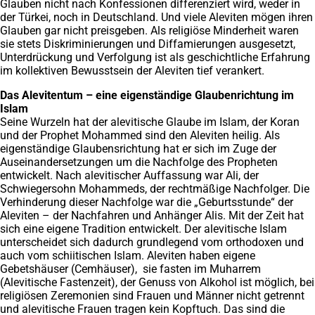
Glauben nicht nach Konfessionen differenziert wird, weder in
der Türkei, noch in Deutschland. Und viele Aleviten mögen ihren
Glauben gar nicht preisgeben. Als religiöse Minderheit waren
sie stets Diskriminierungen und Diffamierungen ausgesetzt,
Unterdrückung und Verfolgung ist als geschichtliche Erfahrung
im kollektiven Bewusstsein der Aleviten tief verankert.
Das Alevitentum – eine eigenständige Glaubenrichtung im
Islam
Seine Wurzeln hat der alevitische Glaube im Islam, der Koran
und der Prophet Mohammed sind den Aleviten heilig. Als
eigenständige Glaubensrichtung hat er sich im Zuge der
Auseinandersetzungen um die Nachfolge des Propheten
entwickelt. Nach alevitischer Auffassung war Ali, der
Schwiegersohn Mohammeds, der rechtmäßige Nachfolger. Die
Verhinderung dieser Nachfolge war die „Geburtsstunde“ der
Aleviten – der Nachfahren und Anhänger Alis. Mit der Zeit hat
sich eine eigene Tradition entwickelt. Der alevitische Islam
unterscheidet sich dadurch grundlegend vom orthodoxen und
auch vom schiitischen Islam. Aleviten haben eigene
Gebetshäuser (Cemhäuser), sie fasten im Muharrem
(Alevitische Fastenzeit), der Genuss von Alkohol ist möglich, bei
religiösen Zeremonien sind Frauen und Männer nicht getrennt
und alevitische Frauen tragen kein Kopftuch. Das sind die