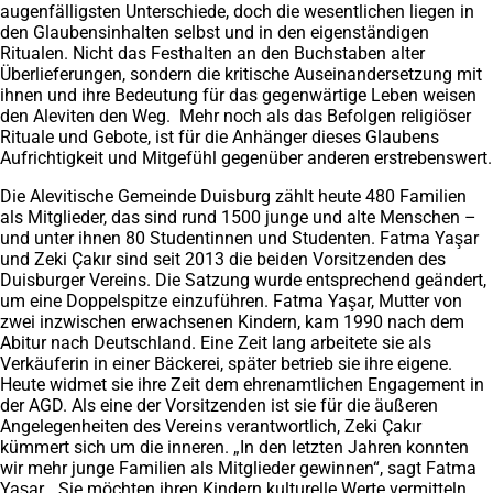
augenfälligsten Unterschiede, doch die wesentlichen liegen in
den Glaubensinhalten selbst und in den eigenständigen
Ritualen. Nicht das Festhalten an den Buchstaben alter
Überlieferungen, sondern die kritische Auseinandersetzung mit
ihnen und ihre Bedeutung für das gegenwärtige Leben weisen
den Aleviten den Weg. Mehr noch als das Befolgen religiöser
Rituale und Gebote, ist für die Anhänger dieses Glaubens
Aufrichtigkeit und Mitgefühl gegenüber anderen erstrebenswert.
Die Alevitische Gemeinde Duisburg zählt heute 480 Familien
als Mitglieder, das sind rund 1500 junge und alte Menschen –
und unter ihnen 80 Studentinnen und Studenten. Fatma Yaşar
und Zeki Çakır sind seit 2013 die beiden Vorsitzenden des
Duisburger Vereins. Die Satzung wurde entsprechend geändert,
um eine Doppelspitze einzuführen. Fatma Yaşar, Mutter von
zwei inzwischen erwachsenen Kindern, kam 1990 nach dem
Abitur nach Deutschland. Eine Zeit lang arbeitete sie als
Verkäuferin in einer Bäckerei, später betrieb sie ihre eigene.
Heute widmet sie ihre Zeit dem ehrenamtlichen Engagement in
der AGD. Als eine der Vorsitzenden ist sie für die äußeren
Angelegenheiten des Vereins verantwortlich, Zeki Çakır
kümmert sich um die inneren. „In den letzten Jahren konnten
wir mehr junge Familien als Mitglieder gewinnen“, sagt Fatma
Yaşar. „Sie möchten ihren Kindern kulturelle Werte vermitteln