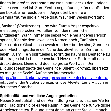
finden im großen Veranstaltungssaal statt, der zu den übrigen
Zeiten vermietet ist. Zum Zentrumsgebäude gehören außerdem
ein Lokal, eine Teestube, ein Jugendtreff, mehrere
Seminarräume und ein Arbeitsraum für den Vereinsvorstand.
„Başkan“ (Vorsitzende) – so wird Fatma Yaşar respektvoll
meist angesprochen, vor allem von den männlichen
Mitgliedern. Wann immer sie selbst von einer anderen Person
spricht, fügt sie dem jeweiligen Namen noch „Can“ hinzu.
Gleich, ob es Glaubensschwestern oder –brüder sind, Sunniten
oder Flüchtlinge, die in der Nähe des alevitischen Zentrums
leben. „Can“ – ein spiritueller Begriff, der kaum ins Deutsche zu
übertragen ist. Leben, Lebenskraft Herz oder Seele – all das
drückt dieses kleine und doch so große Wort aus. Der
Bildungsbeauftragte der Gemeinde, Bülent Korkmaz, übersetzt
es mit „reine Seele“. Auf seiner Internetseite
https://buelentkorkmaz.wordpress.com/deutsch-alevitentum/
(
erläutert er die Glaubensprinzipien des Alevitentums – auch in
in
deutscher Sprache.
e
n
Spiritualität und weltliche Angelegenheiten
T
Neben Spiritualität und der Vermittlung von alevitischen Werten
und Traditionen gibt es viel Raum in der Gemeinde für weltliche
Angelegenheiten. Bildung steht dabei an erster Stelle. Je nach