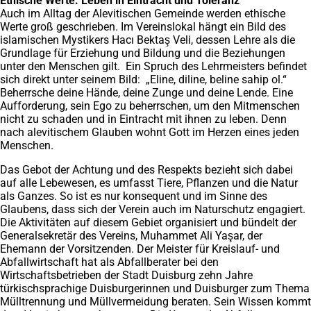
Ethische Werte: Leben in Eintracht und Toleranz
Auch im Alltag der Alevitischen Gemeinde werden ethische
Werte groß geschrieben. Im Vereinslokal hängt ein Bild des
islamischen Mystikers Hacı Bektaş Veli, dessen Lehre als die
Grundlage für Erziehung und Bildung und die Beziehungen
unter den Menschen gilt. Ein Spruch des Lehrmeisters befindet
sich direkt unter seinem Bild: „Eline, diline, beline sahip ol.“
Beherrsche deine Hände, deine Zunge und deine Lende. Eine
Aufforderung, sein Ego zu beherrschen, um den Mitmenschen
nicht zu schaden und in Eintracht mit ihnen zu leben. Denn
nach alevitischem Glauben wohnt Gott im Herzen eines jeden
Menschen.
Das Gebot der Achtung und des Respekts bezieht sich dabei
auf alle Lebewesen, es umfasst Tiere, Pflanzen und die Natur
als Ganzes. So ist es nur konsequent und im Sinne des
Glaubens, dass sich der Verein auch im Naturschutz engagiert.
Die Aktivitäten auf diesem Gebiet organisiert und bündelt der
Generalsekretär des Vereins, Muhammet Ali Yaşar, der
Ehemann der Vorsitzenden. Der Meister für Kreislauf- und
Abfallwirtschaft hat als Abfallberater bei den
Wirtschaftsbetrieben der Stadt Duisburg zehn Jahre
türkischsprachige Duisburgerinnen und Duisburger zum Thema
Mülltrennung und Müllvermeidung beraten. Sein Wissen kommt