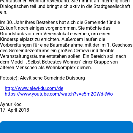
Paritätischen Wohlfahrtsverband. Sie nimmt an interreligiösen
Dialogtischen teil und bringt sich aktiv in die Stadtgesellschaft
ein.
Im 30. Jahr ihres Bestehens hat sich die Gemeinde für die
Zukunft noch einiges vorgenommen. Sie möchte das
Grundstück vor dem Vereinslokal erwerben, um einen
Kinderspielplatz zu errichten. Außerdem laufen die
Vorbereitungen für eine Baumaßnahme, mit der im 1. Geschoss
des Gemeindezentrums ein großes Cemevi und flexible
Veranstaltungsräume entstehen sollen. Ein Bereich soll nach
dem Modell „Selbst Betreutes Wohnen“ einer Gruppe von
älteren Menschen als Wohnkomplex dienen.
Fotos(c): Alevitische Gemeinde Duisburg
http://www.alevi-du.com/de
(Öffnet
https://www.youtube.com/watch?v=e5m2OWd-tWo
in
(Öffnet
einem
in
Aynur Koc
neuen
einem
17. April 2018
Tab)
neuen
Tab)