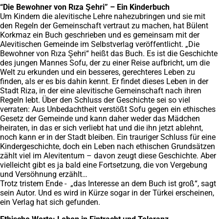
“Die Bewohner von Rıza Şehri” – Ein Kinderbuch
Um Kindern die alevitische Lehre nahezubringen und sie mit
den Regeln der Gemeinschaft vertraut zu machen, hat Bülent
Korkmaz ein Buch geschrieben und es gemeinsam mit der
Alevitischen Gemeinde im Selbstverlag veröffentlicht. „Die
Bewohner von Rıza Şehri“ heißt das Buch. Es ist die Geschichte
des jungen Mannes Sofu, der zu einer Reise aufbricht, um die
Welt zu erkunden und ein besseres, gerechteres Leben zu
finden, als er es bis dahin kennt. Er findet dieses Leben in der
Stadt Riza, in der eine alevitische Gemeinschaft nach ihren
Regeln lebt. Über den Schluss der Geschichte sei so viel
verraten: Aus Unbedachtheit verstößt Sofu gegen ein ethisches
Gesetz der Gemeinde und kann daher weder das Mädchen
heiraten, in das er sich verliebt hat und die ihn jetzt ablehnt,
noch kann er in der Stadt bleiben. Ein trauriger Schluss für eine
Kindergeschichte, doch ein Leben nach ethischen Grundsätzen
zählt viel im Alevitentum – davon zeugt diese Geschichte. Aber
vielleicht gibt es ja bald eine Fortsetzung, die von Vergebung
und Versöhnung erzählt…
Trotz tristem Ende - „das Interesse an dem Buch ist groß“, sagt
sein Autor. Und es wird in Kürze sogar in der Türkei erscheinen,
ein Verlag hat sich gefunden.