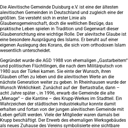
Die Alevitische Gemeinde Duisburg e.V. ist eine der ältesten
alevitischen Gemeinden in Deutschland und zugleich eine der
größten. Sie versteht sich in erster Linie als
Glaubensgemeinschaft, doch die weltlichen Bezüge, das
praktische Leben spielen in Tradition und Gegenwart dieser
Glaubensrichtung eine wichtige Rolle. Der alevitsche Glaube ist
eine besondere Ausprägung des Islams. Er beruht auf einer
eigenen Auslegung des Korans, die sich vom orthodoxen Islam
wesentlich unterscheidet.
Gegründet wurde die AGD 1988 von ehemaligen „Gastarbeitern“
und politischen Flüchtlingen, die nach dem Militärputsch von
1980 aus der Türkei kamen. Sie einte der Wunsch, ihren
Glauben offen zu leben und die alevitischen Werte an die
nächste Generation weiter zu geben. In Rheinhausen wurde der
Wunsch Wirklichkeit. Zunächst auf der Bertastraße, dann –
acht Jahre später -, in 1996, erwarb die Gemeinde die alte
„Menage“ – die Kantine – des Krupp-Werkes im Stadtteil. Ein
Wahrzeichen der städtischen Industriekultur konnte damit
erhalten und fortan von der jungen alevitischen Gemeinde mit
Leben gefüllt werden. Viele der Mitglieder waren damals bei
Krupp beschäftigt. Der Erwerb des ehemaligen Werksgebäudes
als neues Zuhause des Vereins symbolisierte eine sichtbare