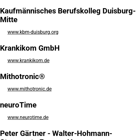
in
einem
Kaufmännisches Berufskolleg Duisburg-
neuen
Mitte
Tab)
www.kbm-duisburg.org
(Öffnet
in
einem
Krankikom GmbH
neuen
Tab)
www.krankikom.de
(Öffnet
in
einem
Mithotronic®
neuen
Tab)
www.mithotronic.de
(Öffnet
in
einem
neuroTime
neuen
Tab)
www.neurotime.de
(Öffnet
in
einem
Peter Gärtner - Walter-Hohmann-
neuen