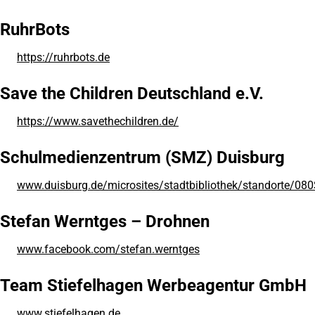
in
einem
RuhrBots
neuen
Tab)
https://ruhrbots.de
(Öffnet
in
einem
Save the Children Deutschland e.V.
neuen
Tab)
https://www.savethechildren.de/
(Öffnet
in
einem
Schulmedienzentrum (SMZ) Duisburg
neuen
Tab)
www.duisburg.de/microsites/stadtbibliothek/standorte/0
(Öffnet
in
einem
Stefan Werntges – Drohnen
neuen
Tab)
www.facebook.com/stefan.werntges
(Öffnet
in
einem
Team Stiefelhagen Werbeagentur GmbH
neuen
Tab)
www.stiefelhagen.de
(Öffnet