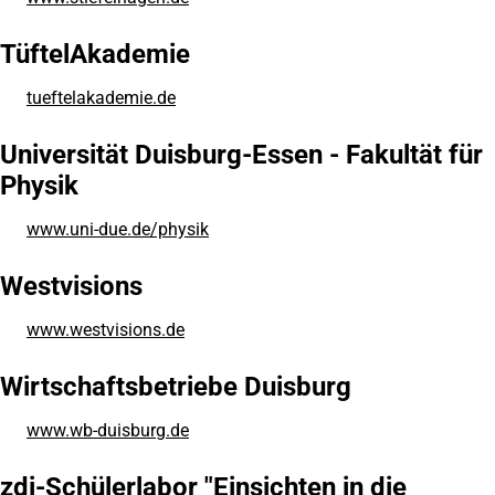
in
einem
TüftelAkademie
neuen
Tab)
tueftelakademie.de
(Öffnet
in
einem
Universität Duisburg-Essen - Fakultät für
neuen
Physik
Tab)
www.uni-due.de/physik
(Öffnet
in
einem
Westvisions
neuen
Tab)
www.westvisions.de
(Öffnet
in
einem
Wirtschaftsbetriebe Duisburg
neuen
Tab)
www.wb-duisburg.de
(Öffnet
in
einem
zdi-Schülerlabor "Einsichten in die
neuen