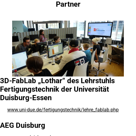
Partner
Inhalt anspringen
3D-FabLab „Lothar“ des Lehrstuhls
Fertigungstechnik der Universität
Duisburg-Essen
www.uni-due.de/fertigungstechnik/lehre_fablab.php
(Öffnet
in
einem
AEG Duisburg
neuen
Tab)