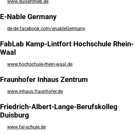
www.duisentrieb.de
(Öffnet
in
einem
E-Nable Germany
neuen
Tab)
de-de.facebook.com/enableGermany
(Öffnet
in
einem
FabLab Kamp-Lintfort Hochschule Rhein-
neuen
Waal
Tab)
www.hochschule-rhein-waal.de
(Öffnet
in
einem
Fraunhofer Inhaus Zentrum
neuen
Tab)
www.inhaus.fraunhofer.de
(Öffnet
in
einem
Friedrich-Albert-Lange-Berufskolleg
neuen
Duisburg
Tab)
www.fal-schule.de
(Öffnet
in