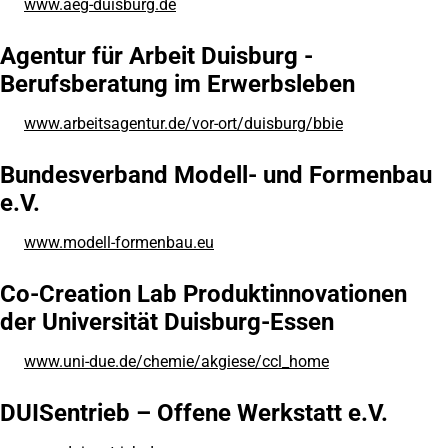
www.aeg-duisburg.de
(Öffnet
in
einem
Agentur für Arbeit Duisburg -
neuen
Berufsberatung im Erwerbsleben
Tab)
www.arbeitsagentur.de/vor-ort/duisburg/bbie
(Öffnet
in
einem
Bundesverband Modell- und Formenbau
neuen
e.V.
Tab)
www.modell-formenbau.eu
(Öffnet
in
einem
Co-Creation Lab Produktinnovationen
neuen
der Universität Duisburg-Essen
Tab)
www.uni-due.de/chemie/akgiese/ccl_home
(Öffnet
in
einem
DUISentrieb – Offene Werkstatt e.V.
neuen
Tab)