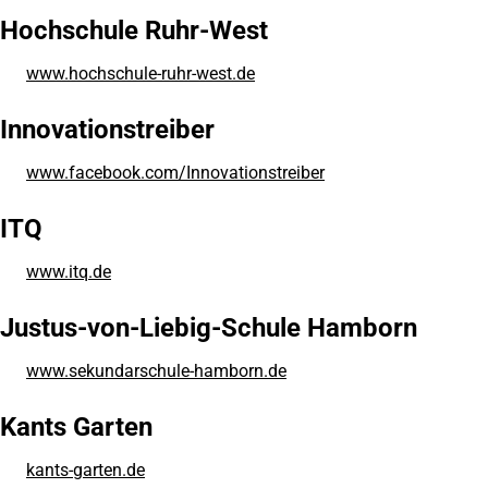
einem
Hochschule Ruhr-West
neuen
Tab)
www.hochschule-ruhr-west.de
(Öffnet
in
einem
Innovationstreiber
neuen
Tab)
www.facebook.com/Innovationstreiber
(Öffnet
in
einem
ITQ
neuen
Tab)
www.itq.de
(Öffnet
in
einem
Justus-von-Liebig-Schule Hamborn
neuen
Tab)
www.sekundarschule-hamborn.de
(Öffnet
in
einem
Kants Garten
neuen
Tab)
kants-garten.de
(Öffnet