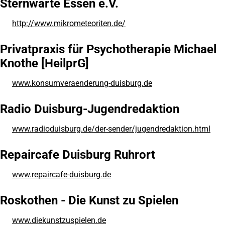
Sternwarte Essen e.V.
Tab)
http://www.mikrometeoriten.de/
(Öffnet
in
einem
Privatpraxis für Psychotherapie Michael
neuen
Knothe [HeilprG]
Tab)
www.konsumveraenderung-duisburg.de
(Öffnet
in
einem
Radio Duisburg-Jugendredaktion
neuen
Tab)
www.radioduisburg.de/der-sender/jugendredaktion.html
(Öffnet
in
einem
Repaircafe Duisburg Ruhrort
neuen
Tab)
www.repaircafe-duisburg.de
(Öffnet
in
einem
Roskothen - Die Kunst zu Spielen
neuen
Tab)
www.diekunstzuspielen.de
(Öffnet