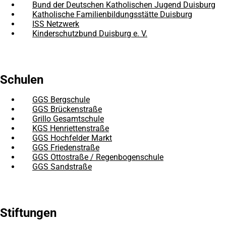
Tab)
neuen
einem
in
Bund der Deutschen Katholischen Jugend Duisburg
(Öffnet
Tab)
neuen
einem
in
Katholische Familienbildungsstätte Duisburg
(Öffnet
Tab)
neuen
einem
in
ISS Netzwerk
(Öffnet
Tab)
neuen
einem
in
Kinderschutzbund Duisburg e. V.
(Öffnet
Tab)
neuen
einem
in
Tab)
neuen
einem
Tab)
neuen
Tab)
Schulen
GGS Bergschule
(Öffnet
in
GGS Brückenstraße
(Öffnet
einem
in
Grillo Gesamtschule
(Öffnet
neuen
einem
in
KGS Henriettenstraße
(Öffnet
Tab)
neuen
einem
in
GGS Hochfelder Markt
(Öffnet
Tab)
neuen
einem
in
GGS Friedenstraße
(Öffnet
Tab)
neuen
einem
in
GGS Ottostraße / Regenbogenschule
(Öffnet
Tab)
neuen
einem
in
GGS Sandstraße
(Öffnet
Tab)
neuen
einem
in
Tab)
neuen
einem
Tab)
neuen
Tab)
Stiftungen