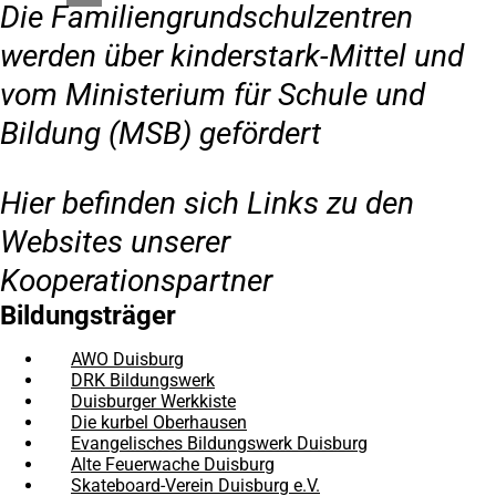
Die Familiengrundschulzentren
werden über kinderstark-Mittel und
vom Ministerium für Schule und
Bildung (MSB) gefördert
Hier befinden sich Links zu den
Websites unserer
Kooperationspartner
Bildungsträger
AWO Duisburg
(Öffnet
in
DRK Bildungswerk
(Öffnet
einem
in
Duisburger Werkkiste
(Öffnet
neuen
einem
in
Die kurbel Oberhausen
(Öffnet
Tab)
neuen
einem
in
Evangelisches Bildungswerk Duisburg
(Öffnet
Tab)
neuen
einem
in
Alte Feuerwache Duisburg
(Öffnet
Tab)
neuen
einem
in
Skateboard-Verein Duisburg e.V.
(Öffnet