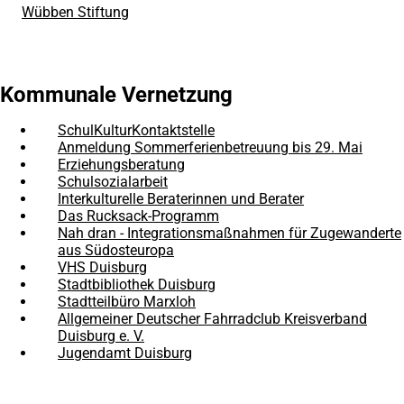
Wübben Stiftung
(Öffnet
in
einem
neuen
Tab)
Kommunale Vernetzung
SchulKulturKontaktstelle
Anmeldung Sommerferienbetreuung bis 29. Mai
Erziehungsberatung
Schulsozialarbeit
Interkulturelle Beraterinnen und Berater
Das Rucksack-Programm
Nah dran - Integrationsmaßnahmen für Zugewanderte
aus Südosteuropa
VHS Duisburg
(Öffnet
in
Stadtbibliothek Duisburg
(Öffnet
einem
in
Stadtteilbüro Marxloh
(Öffnet
neuen
einem
in
Allgemeiner Deutscher Fahrradclub Kreisverband
(Öffnet
Tab)
neuen
einem
Duisburg e. V.
in
Tab)
neuen
einem
Jugendamt Duisburg
(Öffnet
Tab)
neuen
in
Tab)
einem